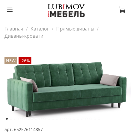
Главная
Каталог
Прямые диваны
Диваны-кровати
NEW
-26%
арт.
652576114857