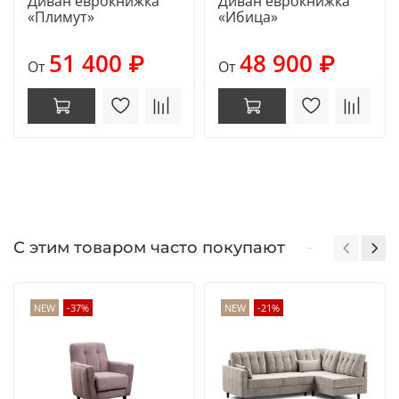
Диван еврокнижка
Диван еврокнижка
«Плимут»
«Ибица»
51 400 ₽
48 900 ₽
От
От
С этим товаром часто покупают
NEW
-37%
NEW
-21%